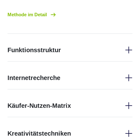
Methode im Detail
Funktionsstruktur
erlegen der Gesamtfunktion in ihre Teilfunktionen und
Aufzeigen der Zusammenhänge,
Internetrecherche
Käufer-Nutzen-Matrix
Kreativitätstechniken