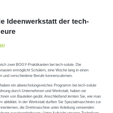
ie Ideenwerkstatt der tech-
ieure
mbH
eich zwei BOGY-Praktikanten bei tech-solute. Die
nasien ermöglicht Schülern, eine Woche lang in einen
rn und verschiedene Berufe kennenzulernen.
 haben ein abwechslungsreiches Programm bei tech-solute
Führung durch Unternehmen und Werkstatt, haben sie
hnen von Bauteilen geübt. Anschließend lernten Sie, wie man
 abbildet. In der Werkstatt durften Sie Spezialmaschinen zur
ennenlernen, die Drehmaschine unter Anleitung verwenden
uchung auseinanderbauen. Unter Aufsicht unseres Technikers