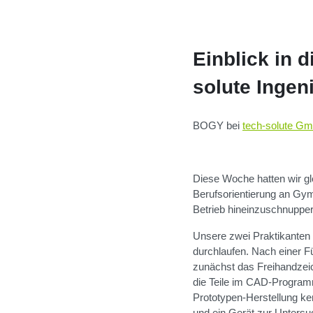
Einblick in d
solute Ingen
BOGY bei
tech-solute G
Diese Woche hatten wir gl
Berufsorientierung an Gym
Betrieb hineinzuschnuppe
Unsere zwei Praktikanten
durchlaufen. Nach einer 
zunächst das Freihandzeic
die Teile im CAD-Programm
Prototypen-Herstellung k
und ein Gerät zur Unters