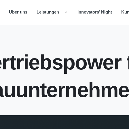
Über uns
Leistungen
Innovators’ Night
Ku
rtriebspower 
auunternehm