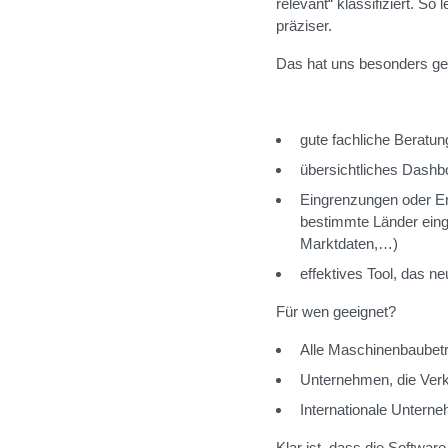
relevant“ klassifiziert. S
präziser.
Das hat uns besonders gef
gute fachliche Beratun
übersichtliches Dashb
Eingrenzungen oder Er
bestimmte Länder eing
Marktdaten,…)
effektives Tool, das ne
Für wen geeignet?
Alle Maschinenbaubetr
Unternehmen, die Ver
Internationale Untern
Klar ist, dass die Softwar