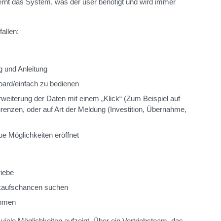
o lernt das System, was der user benötigt und wird immer
allen:
g und Anleitung
oard/einfach zu bedienen
weiterung der Daten mit einem „Klick“ (Zum Beispiel auf
renzen, oder auf Art der Meldung (Investition, Übernahme,
ue Möglichkeiten eröffnet
iebe
kaufschancen suchen
ehmen
e viele Möglichkeiten aufzeigt. Über ein Vertriebsteam, das