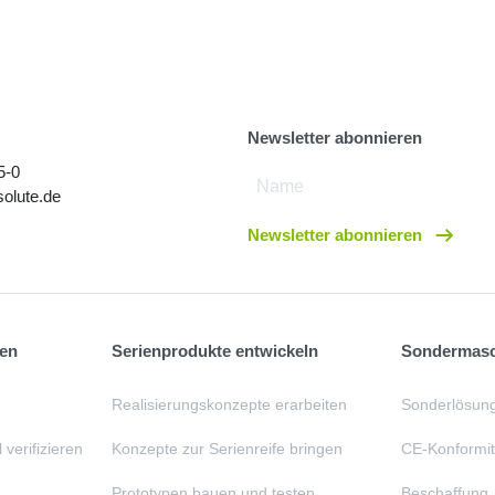
Newsletter abonnieren
5-0
olute.de
Newsletter abonnieren
ten
Serienprodukte entwickeln
Sondermasch
Realisierungskonzepte erarbeiten
Sonderlösung
 verifizieren
Konzepte zur Serienreife bringen
CE-Konformitä
Prototypen bauen und testen
Beschaffung