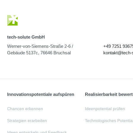
tech-solute GmbH
Werner-von-Siemens-Straße 2-6 /
+49 7251 9367
Gebäude 5137c, 76646 Bruchsal
kontakt@tech-s
Innovationspotentiale aufspüren
Realisierbarkeit bewer
Chancen erkennen
Ideenpotential prüfen
Strategien erarbeiten
Technologisches Potential
Ideen entwickeln und Feedback